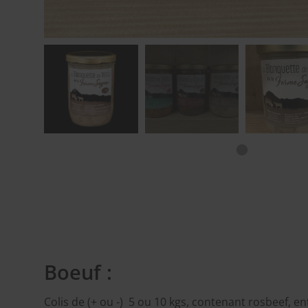
Boeuf :
Colis de (+ ou -) 5 ou 10 kgs, contenant rosbeef, ent