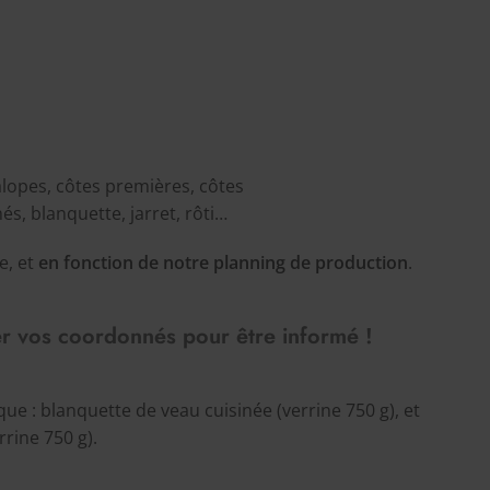
alopes, côtes premières, côtes
s, blanquette, jarret, rôti…
e, et
en fonction de notre planning de production
.
ser vos coordonnés pour être informé !
ique : blanquette de veau cuisinée (verrine 750 g), et
rrine 750 g).