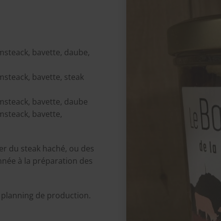
umsteack, bavette, daube,
umsteack, bavette, steak
umsteack, bavette, daube
umsteack, bavette,
der du steak haché, ou des
nnée à la préparation des
 planning de production.