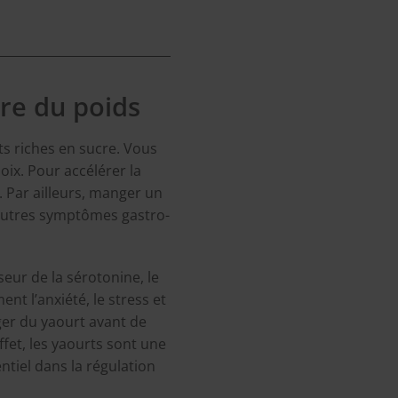
dre du poids
ts riches en sucre. Vous
oix. Pour accélérer la
. Par ailleurs, manger un
t autres symptômes gastro-
ur de la sérotonine, le
nt l’anxiété, le stress et
ger du yaourt avant de
ffet, les yaourts sont une
ntiel dans la régulation